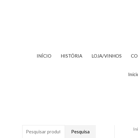
Skip
to
content
INÍCIO
HISTÓRIA
LOJA/VINHOS
CO
Iníci
In
P
P
P
Pesquisa