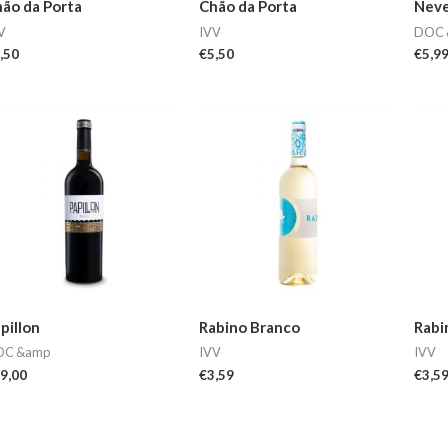
ão da Porta
Chão da Porta
Neve
V
IVV
DOC 
,50
€
5,50
€
5,9
pillon
Rabino Branco
Rabi
OC &amp
IVV
IVV
9,00
€
3,59
€
3,5