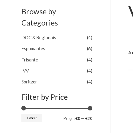
e
r
r
s
Browse by
e
e
q
ç
ç
Categories
u
o
o
i
DOC & Regionais
(4)
m
m
s
í
á
Espumantes
(6)
A 
a
n
x
Frisante
(4)
r
i
i
IVV
(4)
p
m
m
o
Spritzer
(4)
o
o
r
Filter by Price
:
Filtrar
Preço:
€0
—
€20