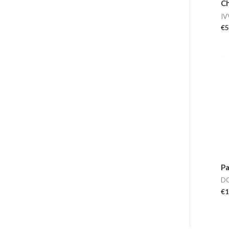
Ch
IV
€
5
Pa
D
€
1