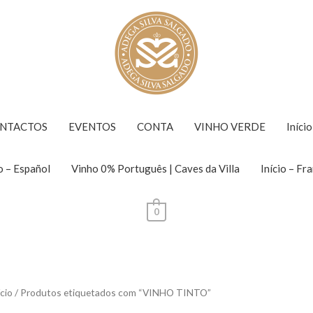
NTACTOS
EVENTOS
CONTA
VINHO VERDE
Iníci
o – Español
Vinho 0% Português | Caves da Villa
Início – Fr
0
ício
/ Produtos etiquetados com “VINHO TINTO”