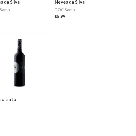
s da Silva
Neves da Silva
&amp
DOC &amp
9
€
5,99
no tinto
9