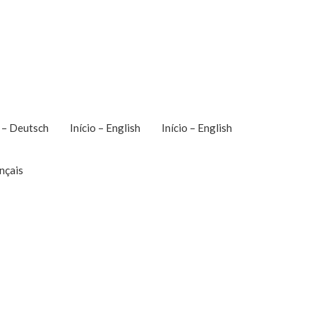
o – Deutsch
Início – English
Início – English
ançais