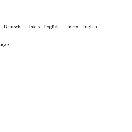
o – Deutsch
Início – English
Início – English
ançais