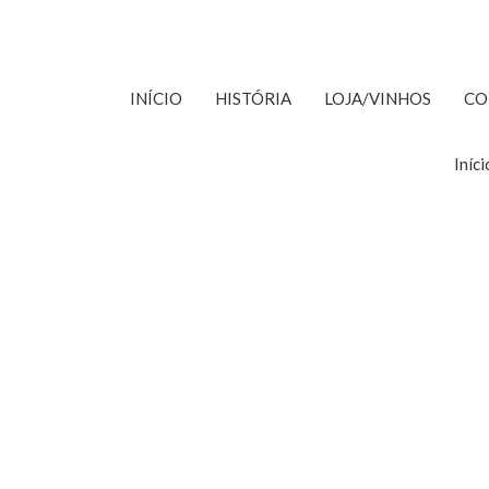
Skip
to
content
INÍCIO
HISTÓRIA
LOJA/VINHOS
CO
Iníci